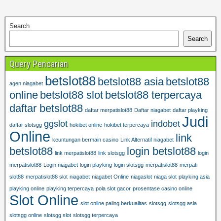
Search
Search
Query Pencarian
betslot88
betslot88 asia
betslot88
agen niagabet
online
betslot88 slot
betslot88 terpercaya
daftar betslot88
daftar merpatislot88
Daftar niagabet
daftar playking
Judi
ggslot
indobet
daftar slotsgg
hokibet online
hokibet terpercaya
Online
link
keuntungan bermain casino
Link Alternatif niagabet
betslot88
login betslot88
link merpatislot88
link slotsgg
login
merpatislot88
Login niagabet
login playking
login slotsgg
merpatislot88
merpati
slot88
merpatislot88 slot
niagabet
niagabet Online
niagaslot
niaga slot
playking asia
playking online
playking terpercaya
pola slot gacor
prosentase casino online
Slot Online
slot online paling berkualitas
slotsgg
slotsgg asia
slotsgg online
slotsgg slot
slotsgg terpercaya