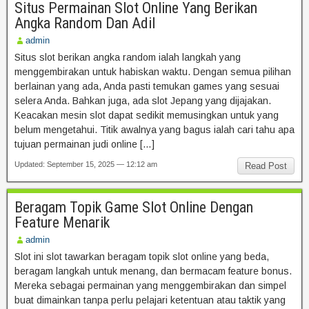
Situs Permainan Slot Online Yang Berikan
Angka Random Dan Adil
admin
Situs slot berikan angka random ialah langkah yang
menggembirakan untuk habiskan waktu. Dengan semua pilihan
berlainan yang ada, Anda pasti temukan games yang sesuai
selera Anda. Bahkan juga, ada slot Jepang yang dijajakan.
Keacakan mesin slot dapat sedikit memusingkan untuk yang
belum mengetahui. Titik awalnya yang bagus ialah cari tahu apa
tujuan permainan judi online […]
Updated: September 15, 2025 — 12:12 am
Read Post
Beragam Topik Game Slot Online Dengan
Feature Menarik
admin
Slot ini slot tawarkan beragam topik slot online yang beda,
beragam langkah untuk menang, dan bermacam feature bonus.
Mereka sebagai permainan yang menggembirakan dan simpel
buat dimainkan tanpa perlu pelajari ketentuan atau taktik yang