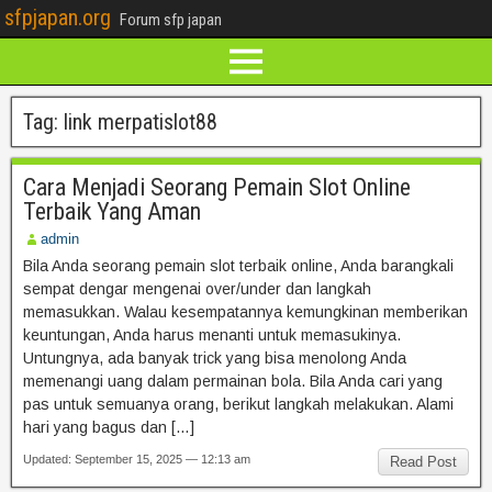
sfpjapan.org
Forum sfp japan
Tag:
link merpatislot88
Cara Menjadi Seorang Pemain Slot Online
Terbaik Yang Aman
admin
Bila Anda seorang pemain slot terbaik online, Anda barangkali
sempat dengar mengenai over/under dan langkah
memasukkan. Walau kesempatannya kemungkinan memberikan
keuntungan, Anda harus menanti untuk memasukinya.
Untungnya, ada banyak trick yang bisa menolong Anda
memenangi uang dalam permainan bola. Bila Anda cari yang
pas untuk semuanya orang, berikut langkah melakukan. Alami
hari yang bagus dan […]
Updated: September 15, 2025 — 12:13 am
Read Post