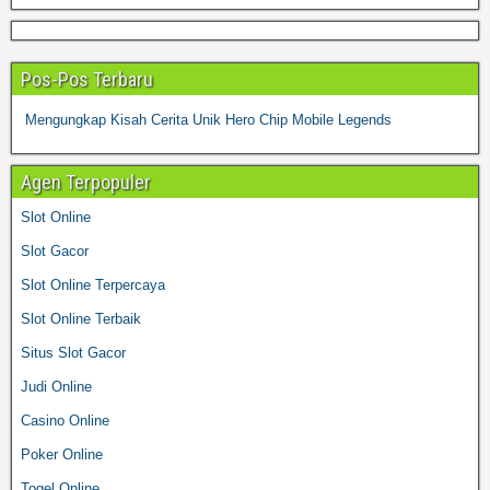
Pos-Pos Terbaru
Mengungkap Kisah Cerita Unik Hero Chip Mobile Legends
Agen Terpopuler
Slot Online
Slot Gacor
Slot Online Terpercaya
Slot Online Terbaik
Situs Slot Gacor
Judi Online
Casino Online
Poker Online
Togel Online