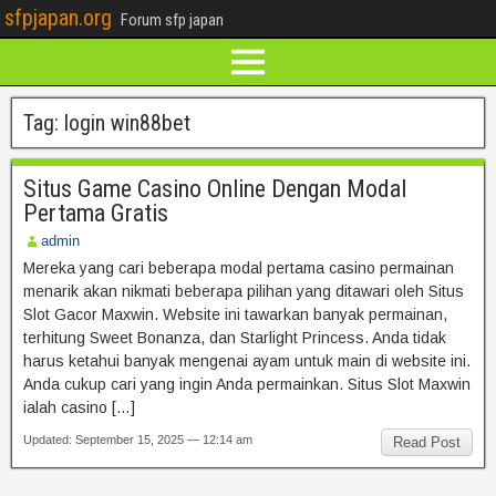
sfpjapan.org
Forum sfp japan
Tag:
login win88bet
Situs Game Casino Online Dengan Modal
Pertama Gratis
admin
Mereka yang cari beberapa modal pertama casino permainan
menarik akan nikmati beberapa pilihan yang ditawari oleh Situs
Slot Gacor Maxwin. Website ini tawarkan banyak permainan,
terhitung Sweet Bonanza, dan Starlight Princess. Anda tidak
harus ketahui banyak mengenai ayam untuk main di website ini.
Anda cukup cari yang ingin Anda permainkan. Situs Slot Maxwin
ialah casino […]
Updated: September 15, 2025 — 12:14 am
Read Post