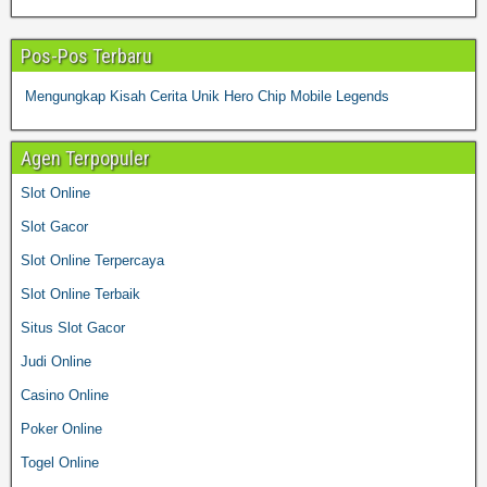
Pos-Pos Terbaru
Mengungkap Kisah Cerita Unik Hero Chip Mobile Legends
Agen Terpopuler
Slot Online
Slot Gacor
Slot Online Terpercaya
Slot Online Terbaik
Situs Slot Gacor
Judi Online
Casino Online
Poker Online
Togel Online