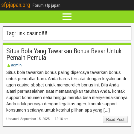
sfpjapan.org
Forum sfp japan
Tag:
link casino88
Situs Bola Yang Tawarkan Bonus Besar Untuk
Pemain Pemula
admin
Situs bola tawarkan bonus paling dipercaya tawarkan bonus
untuk pendaftar baru. Anda harus tercatat dengan keyakinan di
agen casino sbobet untuk memperoleh bonus ini. Bila Anda
alami permasalahan saat memasangkan taruhan Anda, kontak
support konsumen setia hingga mereka bisa menyelesaikannya
Anda tidak percaya dengan legalitas agen, kontak support
konsumen setianya untuk ketahui pilihan apa yang […]
Updated: September 15, 2025 — 12:16 am
Read Post