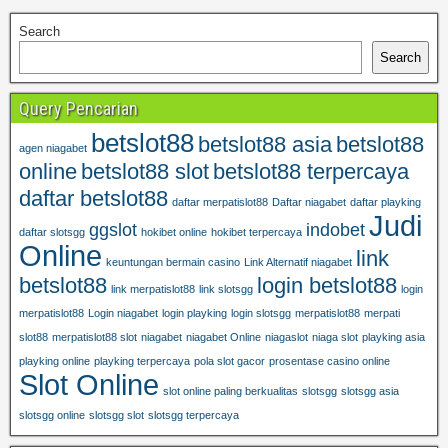
Search
Search
Query Pencarian
betslot88
betslot88 asia
betslot88
agen niagabet
online
betslot88 slot
betslot88 terpercaya
daftar betslot88
daftar merpatislot88
Daftar niagabet
daftar playking
Judi
ggslot
indobet
daftar slotsgg
hokibet online
hokibet terpercaya
Online
link
keuntungan bermain casino
Link Alternatif niagabet
betslot88
login betslot88
link merpatislot88
link slotsgg
login
merpatislot88
Login niagabet
login playking
login slotsgg
merpatislot88
merpati
slot88
merpatislot88 slot
niagabet
niagabet Online
niagaslot
niaga slot
playking asia
playking online
playking terpercaya
pola slot gacor
prosentase casino online
Slot Online
slot online paling berkualitas
slotsgg
slotsgg asia
slotsgg online
slotsgg slot
slotsgg terpercaya