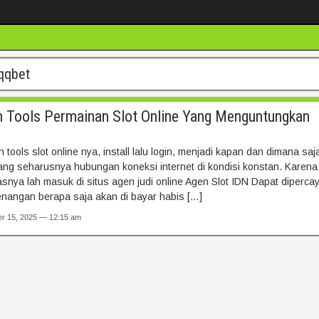
 qqbet
 Tools Permainan Slot Online Yang Menguntungkan
tools slot online nya, install lalu login, menjadi kapan dan dimana saj
ang seharusnya hubungan koneksi internet di kondisi konstan. Karena 
asnya lah masuk di situs agen judi online Agen Slot IDN Dapat dipercay
enangan berapa saja akan di bayar habis […]
r 15, 2025 — 12:15 am