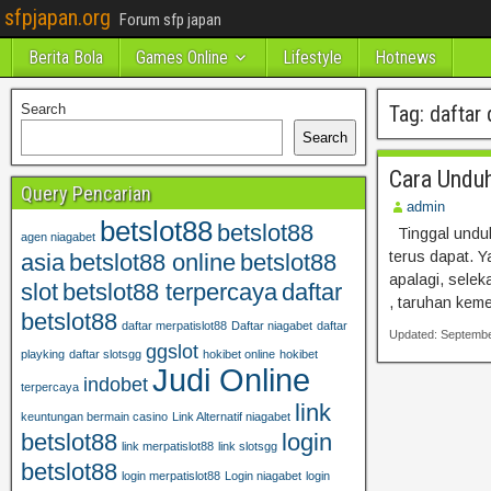
sfpjapan.org
Forum sfp japan
Berita Bola
Games Online
Lifestyle
Hotnews
Search
Tag:
daftar
Search
Cara Unduh
Query Pencarian
admin
betslot88
betslot88
Tinggal unduh 
agen niagabet
terus dapat. Y
asia
betslot88 online
betslot88
apalagi, selek
slot
betslot88 terpercaya
daftar
, taruhan kem
betslot88
daftar merpatislot88
Daftar niagabet
daftar
Updated: Septembe
ggslot
playking
daftar slotsgg
hokibet online
hokibet
Judi Online
indobet
terpercaya
link
keuntungan bermain casino
Link Alternatif niagabet
betslot88
login
link merpatislot88
link slotsgg
betslot88
login merpatislot88
Login niagabet
login