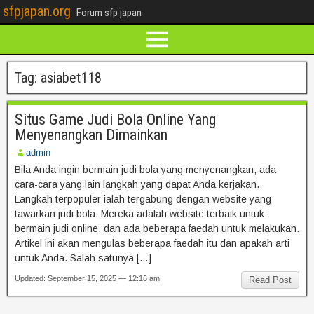
sfpjapan.org
Forum sfp japan
Tag:
asiabet118
Situs Game Judi Bola Online Yang
Menyenangkan Dimainkan
admin
Bila Anda ingin bermain judi bola yang menyenangkan, ada
cara-cara yang lain langkah yang dapat Anda kerjakan.
Langkah terpopuler ialah tergabung dengan website yang
tawarkan judi bola. Mereka adalah website terbaik untuk
bermain judi online, dan ada beberapa faedah untuk melakukan.
Artikel ini akan mengulas beberapa faedah itu dan apakah arti
untuk Anda. Salah satunya […]
Updated: September 15, 2025 — 12:16 am
Read Post