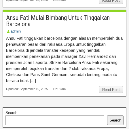
Read Post
Ansu Fati Mulai Bimbang Untuk Tinggalkan
Barcelona
admin
Ansu Fati tinggalkan barcelona dengan alasan memperoleh dua
penawaran besar dari raksasa Eropa untuk tinggalkan
Barcelona di jendela transfer kedepan yang hendak
memberikan penekanan pada manager Xavi Hernandez dan
presiden Joan Laporta. Striker Barcelona Ansu Fati sekarang
memperoleh bujukan transfer dari 2 club raksasa Eropa,
Chelsea dan Paris Saint-Germain, sesudah bintang muda itu
berasa tidak […]
Updated: September 15, 2025 — 12:18 am
Read Post
Search
Search